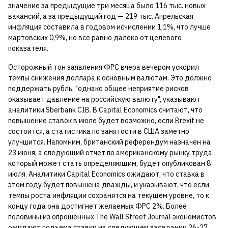
значение за предыдущие три месяца было 116 тыс. новых
вакансий, а за предыдущий год — 219 тыс. Апрельская
инфляция составила в годовом исчислении 1,1%, что лучше
мартовских 0,9%, но все равно далеко от целевого
показателя.
Осторожный тон заявления ФРС вчера вечером ускорил
темпы снижения доллара к основным валютам. Это должно
поддержать рубль, "однако общее неприятие рисков
оказывает давление на российскую валюту", указывают
аналитики Sberbank CIB. В Capital Economics считают, что
повышение ставок в июле будет возможно, если Brexit не
состоится, а статистика по занятости в США заметно
улучшится. Напомним, британский референдум назначен на
23 июня, а следующий отчет по американскому рынку труда,
который может стать определяющим, будет опубликован 8
июля. Аналитики Capital Economics ожидают, что ставка в
этом году будет повышена дважды, и указывают, что если
темпы роста инфляции сохранятся на текущем уровне, то к
концу года она достигнет желаемых ФРС 2%. Более
половины из опрошенных The Wall Street Journal экономистов
ожидают подъема ставки на следующем заседании 26-27