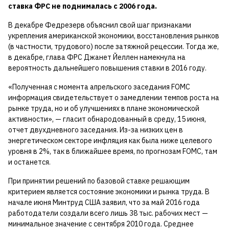
ставка ФРС не поднималась с 2006 года.
В декабре Федрезерв объяснил свой шаг признаками
укрепления американской экономики, восстановления рынков
(в частности, трудового) после затяжной рецессии. Тогда же,
в декабре, глава ФРС Джанет Йеллен намекнула на
вероятность дальнейшего повышения ставки в 2016 году.
«Полученная с момента апрельского заседания FOMC
информация свидетельствует о замедлении темпов роста на
рынке труда, но и об улучшениях в плане экономической
активности», — гласит обнародованный в среду, 15 июня,
отчет двухдневного заседания. Из-за низких цен в
энергетическом секторе инфляция как была ниже целевого
уровня в 2%, так в ближайшее время, по прогнозам FOMC, там
и останется.
При принятии решений по базовой ставке решающим
критерием является состояние экономики и рынка труда. В
начале июня Минтруд США заявил, что за май 2016 года
работодатели создали всего лишь 38 тыс. рабочих мест —
минимальное значение с сентября 2010 года. Среднее