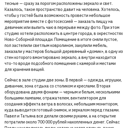
тесные — сразу за порогом расположены зеркало и свет.
Казалось, такое пространство давит на человека. Хотелось,
чтобы у гостей была возможность провести небольшое
мероприятие вместе с фотосессией — заказать пиццу на
девичник или выпить чаю в перерыве между фото. При этом
студию хотели расположить в центре города, в окрестностях
Ново-Соборной площади. Помещение в итоге сняли пустое,
пол застелили светлым ковролином, закупили мебель,
заказали у мастеров большой деревянный «домик», в одну из
стен которого вмонтировано зеркало, а внутри находится
что-то вроде подсобного помещения с камерой и местами
для хранения вещей.
Сейчас в зале студии две зоны. В первой — одежда, игрушки,
диванчик, зона отдыха со столиком и креслами. Вторая
оборудована двумя фонами — черным и белым, несколькими
большими лампами, отражателем, вентилятором для
создания эффекта ветра в волосах, небольшим монитором,
куда выводится готовый снимок, и зеркалом перед глазами.
Павел и Татьяна все делали своими руками, а на открытие
потратили около 700 000 рублей накопленных денег. Сейчас
Павлу начали писать люди, которые хотят открыть такие