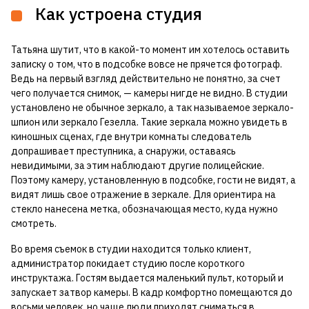
Как устроена студия
Татьяна шутит, что в какой-то момент им хотелось оставить
записку о том, что в подсобке вовсе не прячется фотограф.
Ведь на первый взгляд действительно не понятно, за счет
чего получается снимок, — камеры нигде не видно. В студии
установлено не обычное зеркало, а так называемое зеркало-
шпион или зеркало Гезелла. Такие зеркала можно увидеть в
киношных сценах, где внутри комнаты следователь
допрашивает преступника, а снаружи, оставаясь
невидимыми, за этим наблюдают другие полицейские.
Поэтому камеру, установленную в подсобке, гости не видят, а
видят лишь свое отражение в зеркале. Для ориентира на
стекло нанесена метка, обозначающая место, куда нужно
смотреть.
Во время съемок в студии находится только клиент,
администратор покидает студию после короткого
инструктажа. Гостям выдается маленький пульт, который и
запускает затвор камеры. В кадр комфортно помещаются до
восьми человек, но чаще люди приходят сниматься в