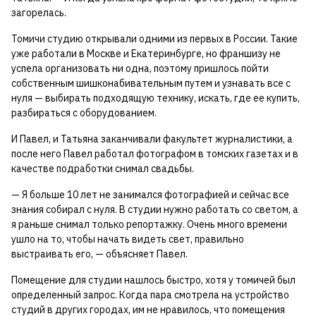
загорелась.
Томичи студию открывали одними из первых в России. Такие
уже работали в Москве и Екатеринбурге, но франшизу не
успела организовать ни одна, поэтому пришлось пойти
собственным шишконабивательным путем и узнавать все с
нуля — выбирать подходящую технику, искать, где ее купить,
разбираться с оборудованием.
И Павел, и Татьяна заканчивали факультет журналистики, а
после него Павел работал фотографом в томских газетах и в
качестве подработки снимал свадьбы.
— Я больше 10 лет не занимался фотографией и сейчас все
знания собирал с нуля. В студии нужно работать со светом, а
я раньше снимал только репортажку. Очень много времени
ушло на то, чтобы начать видеть свет, правильно
выстраивать его, — объясняет Павел.
Помещение для студии нашлось быстро, хотя у томичей был
определенный запрос. Когда пара смотрела на устройство
студий в других городах, им не нравилось, что помещения