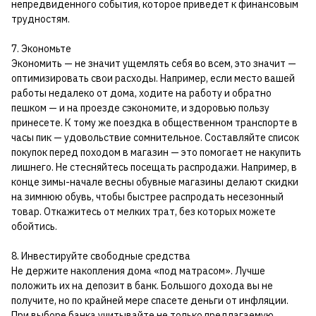
непредвиденного события, которое приведет к финансовым
трудностям.
7. Экономьте
Экономить — не значит ущемлять себя во всем, это значит —
оптимизировать свои расходы. Например, если место вашей
работы недалеко от дома, ходите на работу и обратно
пешком — и на проезде сэкономите, и здоровью пользу
принесете. К тому же поездка в общественном транспорте в
часы пик — удовольствие сомнительное. Составляйте список
покупок перед походом в магазин — это помогает не накупить
лишнего. Не стесняйтесь посещать распродажи. Например, в
конце зимы-начале весны обувные магазины делают скидки
на зимнюю обувь, чтобы быстрее распродать несезонный
товар. Откажитесь от мелких трат, без которых можете
обойтись.
8. Инвестируйте свободные средства
Не держите накопления дома «под матрасом». Лучше
положить их на депозит в банк. Большого дохода вы не
получите, но по крайней мере спасете деньги от инфляции.
При выборе банка учитывайте не только предлагаемую