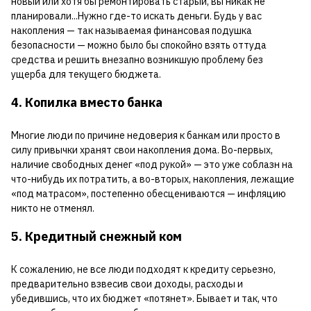
новый или хотя бы ремонтировать старый, вы никак не
планировали...Нужно где-то искать деньги. Будь у вас
накопления — так называемая финансовая подушка
безопасности — можно было бы спокойно взять оттуда
средства и решить внезапно возникшую проблему без
ущерба для текущего бюджета.
4. Копилка вместо банка
Многие люди по причине недоверия к банкам или просто в
силу привычки хранят свои накопления дома. Во-первых,
наличие свободных денег «под рукой» — это уже соблазн на
что-нибудь их потратить, а во-вторых, накопления, лежащие
«под матрасом», постепенно обесцениваются — инфляцию
никто не отменял.
5. Кредитный снежный ком
К сожалению, не все люди подходят к кредиту серьезно,
предварительно взвесив свои доходы, расходы и
убедившись, что их бюджет «потянет». Бывает и так, что