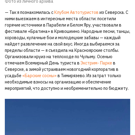
Фото из личного архива
— Так я познакомилась с
Клубом Автотуристов
из Северска. С
ними выезжаем в интересные места области: посетили
горячие источники в Парабели и Белом Яру, участвовали в
фестивале «Братина» в Кривошеино. Народные песни, танцы,
хороводы, кулачные бои и молодецкие забавы — каждый
найдет развлечение на свой вкус. Иногда выбираемся за
пределы области — я съездила на Красноярские столбы.
Организовали круиз на теплоходе по Чулыму. Осенью
отмечаем Всемирный День туриста в
Экстрим- Парке
в
Северске, а зимой устраиваем новогодний корпоратив в
усадьбе
«Барские сосны»
в Тимирязево. Из затрат только
необходимые взносы на организацию и обеспечение
мероприятий, что доступно и необременительно по бюджету.