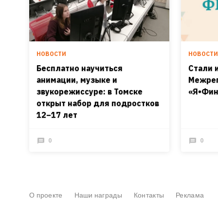
НОВОСТИ
НОВОСТ
Бесплатно научиться
Стали 
анимации, музыке и
Межрег
звукорежиссуре: в Томске
«Я•Фин
открыт набор для подростков
12–17 лет
0
0
О проекте
Наши награды
Контакты
Реклама