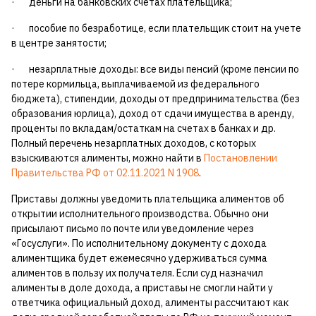
· деньги на банковских счетах плательщика;
· пособие по безработице, если плательщик стоит на учете
в центре занятости;
· незарплатные доходы: все виды пенсий (кроме пенсии по
потере кормильца, выплачиваемой из федерального
бюджета), стипендии, доходы от предпринимательства (без
образования юрлица), доход от сдачи имущества в аренду,
проценты по вкладам/остаткам на счетах в банках и др.
Полный перечень незарплатных доходов, с которых
взыскиваются алименты, можно найти в
Постановлении
Правительства РФ от 02.11.2021 N 1908
.
Приставы должны уведомить плательщика алиментов об
открытии исполнительного производства. Обычно они
присылают письмо по почте или уведомление через
«Госуслуги». По исполнительному документу с дохода
алиментщика будет ежемесячно удерживаться сумма
алиментов в пользу их получателя. Если суд назначил
алименты в доле дохода, а приставы не смогли найти у
ответчика официальный доход, алименты рассчитают как