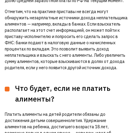
долю средней заработной платы по РФ на текущий момент.
Отметим, что на практике приставы не всегда могут
обнаружить незарплатные источники дохода неплательщика
алиментов — например, вклады в банках. Если взыскатель
располагает на этот счет информацией, он может пойти к
приставу-исполнителю и попросить его сделать запрос в
ФНС: банки подают в налоговую данные о начисленных
процентах по вкладам. Это позволит выявить доход
неплательщика и взыскать с него алименты. Либо увеличить
сумму алиментов, которые взыскиваются в долях от дохода
родителя, если у него появится другой источник дохода.
Что будет, если не платить
алименты?
Платить алименты на детей родители обязаны до
достижения детьми совершеннолетия. Удержание
алиментов на ребенка, достигшего возраста 18 лет,
возможно только в одном случае — если речь идет об