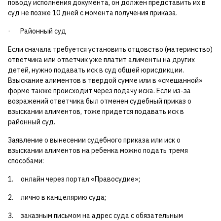
поводу исполнения документа, он должен представить их в
суд не позже 10 дней с момента получения приказа.
· Районный суд
Если сначала требуется установить отцовство (материнство)
ответчика или ответчик уже платит алименты на других
детей, нужно подавать иск в суд общей юрисдикции.
Взыскание алиментов в твердой сумме или в «смешанной»
форме также происходит через подачу иска. Если из-за
возражений ответчика был отменен судебный приказ о
взыскании алиментов, тоже придется подавать иск в
районный суд.
Заявление о вынесении судебного приказа или иск о
взыскании алиментов на ребенка можно подать тремя
способами:
1. онлайн через портал «Правосудие»;
2. лично в канцелярию суда;
3. заказным письмом на адрес суда с обязательным