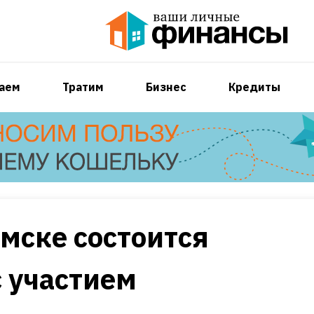
аем
Тратим
Бизнес
Кредиты
омске состоится
с участием