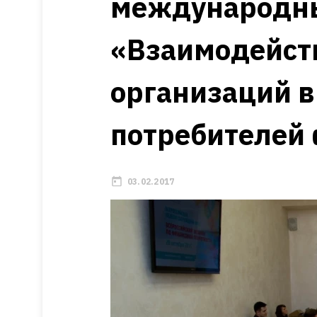
международны
«Взаимодейств
организаций в
потребителей 
03.02.2017