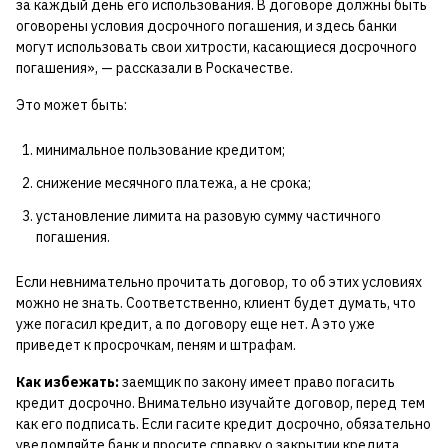
за каждый день его использования. В договоре должны быть
оговорены условия досрочного погашения, и здесь банки
могут использовать свои хитрости, касающиеся досрочного
погашения», — рассказали в Роскачестве.
Это может быть:
минимальное пользование кредитом;
снижение месячного платежа, а не срока;
установление лимита на разовую сумму частичного
погашения.
Если невнимательно прочитать договор, то об этих условиях
можно не знать. Соответственно, клиент будет думать, что
уже погасил кредит, а по договору еще нет. А это уже
приведет к просрочкам, пеням и штрафам.
Как избежать:
заемщик по закону имеет право погасить
кредит досрочно. Внимательно изучайте договор, перед тем
как его подписать. Если гасите кредит досрочно, обязательно
уведомляйте банк и просите справку о закрытии кредита.