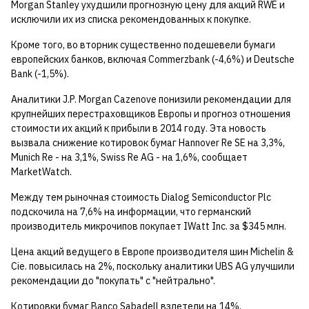
Morgan Stanley ухудшили прогнозную цену для акций RWE и
исключили их из списка рекомендованных к покупке.
Кроме того, во вторник существенно подешевели бумаги
европейских банков, включая Commerzbank (-4,6%) и Deutsche
Bank (-1,5%).
Аналитики J.P. Morgan Cazenove понизили рекомендации для
крупнейших перестраховщиков Европы и прогноз отношения
стоимости их акций к прибыли в 2014 году. Эта новость
вызвала снижение котировок бумаг Hannover Re SE на 3,3%,
Munich Re - на 3,1%, Swiss Re AG - на 1,6%, сообщает
MarketWatch.
Между тем рыночная стоимость Dialog Semiconductor Plc
подскочила на 7,6% на информации, что германский
производитель микрочипов покупает IWatt Inc. за $345 млн.
Цена акций ведущего в Европе производителя шин Michelin &
Cie. повысилась на 2%, поскольку аналитики UBS AG улучшили
рекомендации до "покупать" с "нейтрально".
Котировки бумаг Banco Sabadell взлетели на 14%,