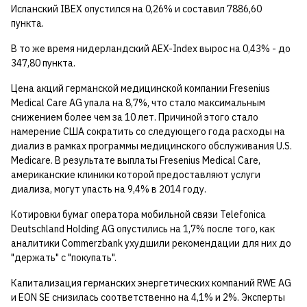
Испанский IBEX опустился на 0,26% и составил 7886,60
пункта.
В то же время нидерландский AEX-Index вырос на 0,43% - до
347,80 пункта.
Цена акций германской медицинской компании Fresenius
Medical Care AG упала на 8,7%, что стало максимальным
снижением более чем за 10 лет. Причиной этого стало
намерение США сократить со следующего года расходы на
диализ в рамках программы медицинского обслуживания U.S.
Medicare. В результате выплаты Fresenius Medical Care,
американские клиники которой предоставляют услуги
диализа, могут упасть на 9,4% в 2014 году.
Котировки бумаг оператора мобильной связи Telefonica
Deutschland Holding AG опустились на 1,7% после того, как
аналитики Commerzbank ухудшили рекомендации для них до
"держать" с "покупать".
Капитализация германских энергетических компаний RWE AG
и EON SE снизилась соответственно на 4,1% и 2%. Эксперты